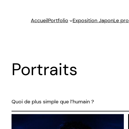
Aller
au
Accueil
Portfolio
Exposition Japon
Le pro
contenu
Portraits
Quoi de plus simple que l’humain ?