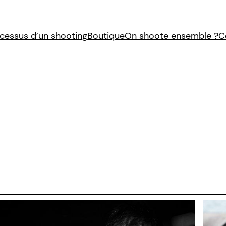
cessus d’un shooting
Boutique
On shoote ensemble ?
C