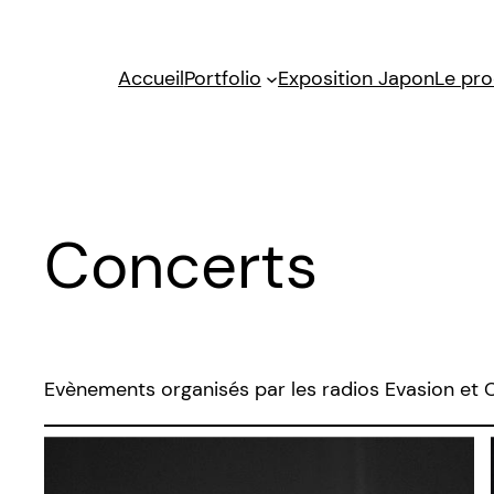
Aller
au
Accueil
Portfolio
Exposition Japon
Le pro
contenu
Concerts
Evènements organisés par les radios Evasion et 