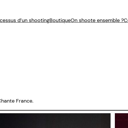
cessus d’un shooting
Boutique
On shoote ensemble ?
C
Chante France.